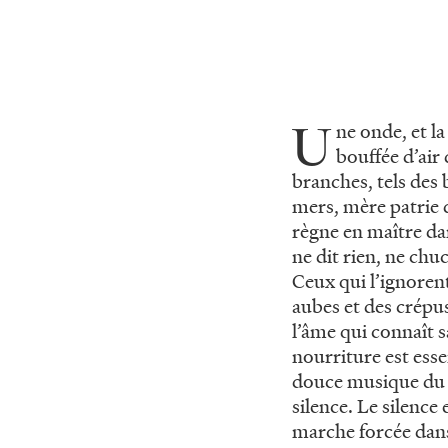
U
ne onde, et l
bouffée d’air
branches, tels des 
mers, mère patrie d
règne en maître dan
ne dit rien, ne chuc
Ceux qui l’ignoren
aubes et des crépus
l’âme qui connaît s
nourriture est essen
douce musique du cœ
silence. Le silence e
marche forcée dan