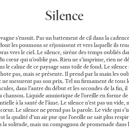
Silence
a vague s’ensuit. Pas un battement de cil dans la cadenc
 dont les poumons se réjouissent et vers laquelle ils ten
bras vers le ciel. Le silence, sirène des temps oubliés da
u cœur qui n’oublie pas. Rien ne s’imprime, rien ne dé
s le calme de ce paysage sans toile de fond. Le silence
hote pas, mais se présente. Il prend par la main les oublié
t ne mesurent pas son prix. Tel un firmament de tous l
cules, dans l’antre du début et les secondes de la fin, i
a chanson. Liquide amniotique de l’oreille en forme de
tielle à la santé de l’âme. Le silence n’est pas un vide, 
ur. Le silence ne prend pas la parole. Le vide qui s’i
st la qualité d’un air pur que l’oreille ne sait plus respir
s la solitude, mais un compagnon de promenade dans 