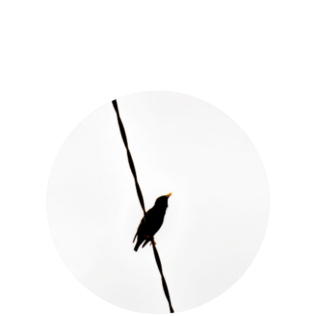
es
Entretiens
Mots d’esprit
Qui suis-je?
Consul