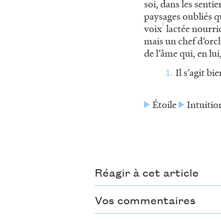
soi, dans les sentie
paysages oubliés qu
1
voix
lactée nourric
mais un chef d’orche
de l’âme qui, en l
Il s’agit b
Étoile
Intuitio
Réagir à cet article
Vos commentaires